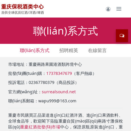
聯(lián)系方式
聯(lián)系方式
招聘精英
在線留言
市場地址：重慶兩路果園港酒類跨境中心
批發(fā)團(tuán)購：
17378347679
（客戶熱線）
投訴電話：02367780379（商品投訴）
官方網(wǎng)址：
surrealsound.net
聯(lián)系郵箱：wapu999@163.com
重慶市民購買正品渠道進(jìn)口紅酒洋酒、進(jìn)口果酒飲料、
全球食品等，歡迎閣下蒞臨重慶自貿(mào)區(qū)兩路寸灘保稅
區(qū)
重慶紅酒批發(fā)市場
中心，保證原瓶原裝進(jìn)口，重