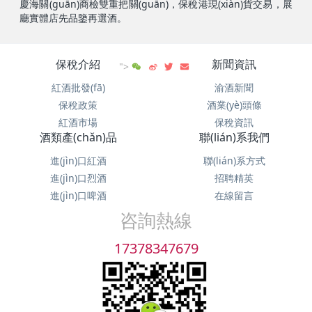
慶海關(guān)商檢雙重把關(guān)，保稅港現(xiàn)貨交易，展
廳實體店先品鑒再選酒。
保稅介紹
新聞資訊
">
紅酒批發(fā)
渝酒新聞
保稅政策
酒業(yè)頭條
紅酒市場
保稅資訊
酒類產(chǎn)品
聯(lián)系我們
進(jìn)口紅酒
聯(lián)系方式
進(jìn)口烈酒
招聘精英
進(jìn)口啤酒
在線留言
咨詢熱線
17378347679