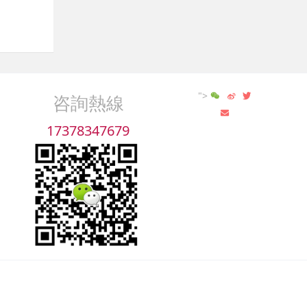
">
咨詢熱線
17378347679