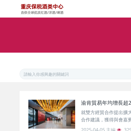
渝肯貿易年均增長超2
就雙方經貿合作提出擴大雙
合作建議，獲得與會嘉賓及
2025-04-05
主編
32