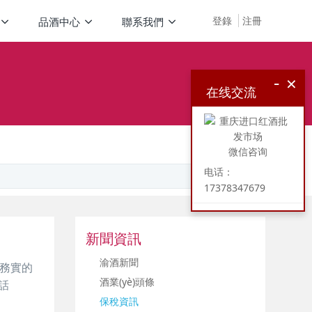
登錄
注冊
品酒中心
聯系我們
-
×
在线交流
微信咨询
电话：
17378347679
新聞資訊
渝酒新聞
 務實的
酒業(yè)頭條
話
保稅資訊