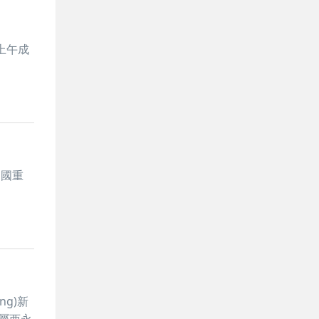
日上午成
中國重
g)新