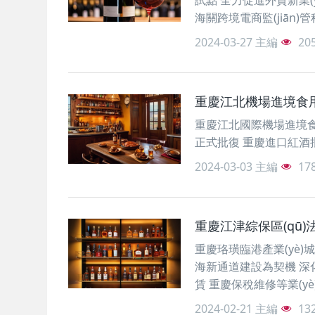
試點 全力促進外貿新業(yè
海關跨境電商監(jiān
2024-03-27
主編
20
重慶江北機場進境食用水
重慶江北國際機場進境食用
正式批復 重慶進口紅酒批發
2024-03-03
主編
17
重慶江津綜保區(qū
重慶珞璜臨港產業(yè)城
海新通道建設為契機 深
賃 重慶保稅維修等業(yè
2024-02-21
主編
13