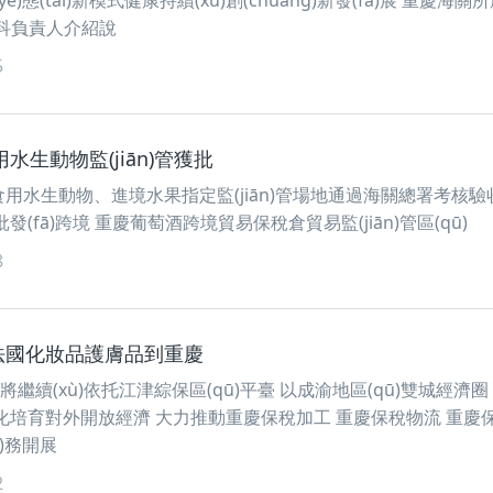
)態(tài)新模式健康持續(xù)創(chuàng)新發(fā)展 重慶海關
)管科負責人介紹說
5
生動物監(jiān)管獲批
水生動物、進境水果指定監(jiān)管場地通過海關總署考核
(fā)跨境 重慶葡萄酒跨境貿易保稅倉貿易監(jiān)管區(qū)
8
)法國化妝品護膚品到重慶
將繼續(xù)依托江津綜保區(qū)平臺 以成渝地區(qū)雙城經濟圈
化培育對外開放經濟 大力推動重慶保稅加工 重慶保稅物流 重慶
)務開展
2