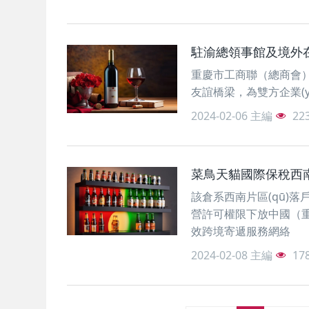
駐渝總領事館及境外
重慶市工商聯（總商會
友誼橋梁，為雙方企
2024-02-06
主編
22
菜鳥天貓國際保稅西
該倉系西南片區(qū)落
營許可權限下放中國（重慶
效跨境寄遞服務網絡
2024-02-08
主編
17