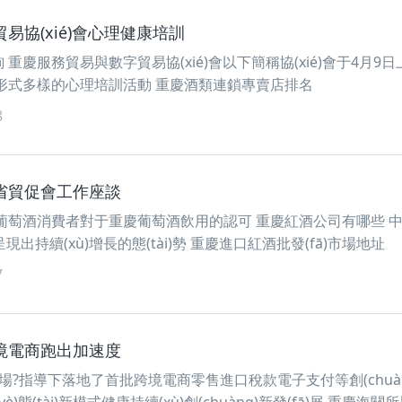
易協(xié)會心理健康培訓
重慶服務貿易與數字貿易協(xié)會以下簡稱協(xié)會于4月9
形式多樣的心理培訓活動 重慶酒類連鎖專賣店排名
8
省貿促會工作座談
葡萄酒消費者對于重慶葡萄酒飲用的認可 重慶紅酒公司有哪些 
呈現出持續(xù)增長的態(tài)勢 重慶進口紅酒批發(fā)市場地址
7
境電商跑出加速度
市場?指導下落地了首批跨境電商零售進口稅款電子支付等創(chuàn