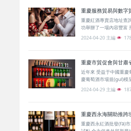
重慶服務貿易與數字貿
重慶紅酒專賣店地址查詢 
功舉辦了一場內容豐富 
2024-04-20
主編
17
重慶市貿促會與甘肅
近年來 受益于中國重慶
慶葡萄酒市場規(guī)模
2024-04-29
主編
18
重慶西永海關助推跨
重慶西永紅酒批發(fā)