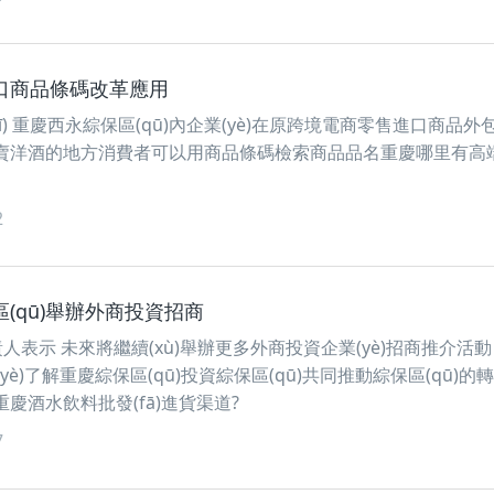
口商品條碼改革應用
ī) 重慶西永綜保區(qū)內企業(yè)在原跨境電商零售進口商品外
慶賣洋酒的地方消費者可以用商品條碼檢索商品品名重慶哪里有高
2
(qū)舉辦外商投資招商
責人表示 未來將繼續(xù)舉辦更多外商投資企業(yè)招商推介活
(yè)了解重慶綜保區(qū)投資綜保區(qū)共同推動綜保區(qū)的
括重慶酒水飲料批發(fā)進貨渠道?
7