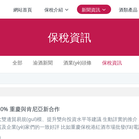
網站首頁
保稅介紹
新聞資訊
酒類產品
保稅資訊
全部
渝酒新聞
酒業(yè)頭條
保稅資訊
0% 重慶與肯尼亞新合作
邊貿易規(guī)模、提升雙向投資水平等建議 生動詳實的推介
企業(yè)家們的一致好評 比如重慶保稅港紅酒市場批發(fā)電
9