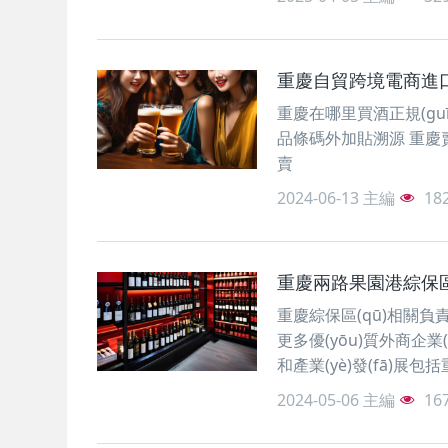
重慶自貿跨境電商進
重慶在哪里買酒正規(gu
品條碼外加貼溯源 重
賣
2024-06-13
主編
18
重慶兩路果園港綜保區
重慶綜保區(qū)相關負
更多優(yōu)質外商企業
和產業(yè)發(fā)展包
2024-05-06
主編
16