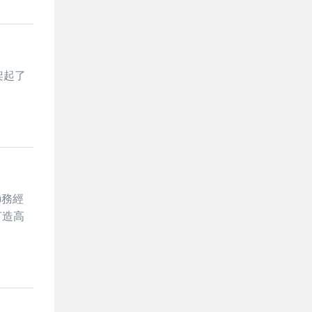
架起了
)務經
打造高