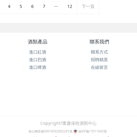
...
4
5
6
7
12
下一頁
酒類產品
聯系我們
進口紅酒
聯系方式
進口烈酒
招聘精英
進口啤酒
在線留言
Copyright?重慶保稅酒類中心
渝公網安備50010502002281號
渝ICP備17011042號