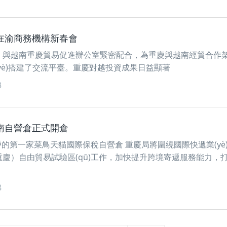
在渝商務機構新春會
）與越南重慶貿易促進辦公室緊密配合，為重慶與越南經貿合作
業(yè)搭建了交流平臺。重慶對越投資成果日益顯著
3
南自營倉正式開倉
戶的第一家菜鳥天貓國際保稅自營倉 重慶局將圍繞國際快遞業(yè
）自由貿易試驗區(qū)工作，加快提升跨境寄遞服務能力，
8