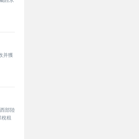
所屬西永
驗收并獲
 西部陸
保稅租