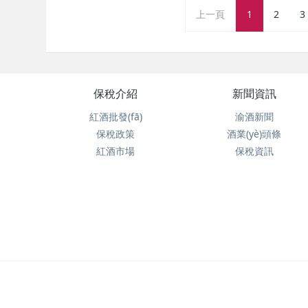
上一頁
1
2
3
保稅介紹
新聞資訊
紅酒批發(fā)
渝酒新聞
保稅政策
酒業(yè)頭條
紅酒市場
保稅資訊