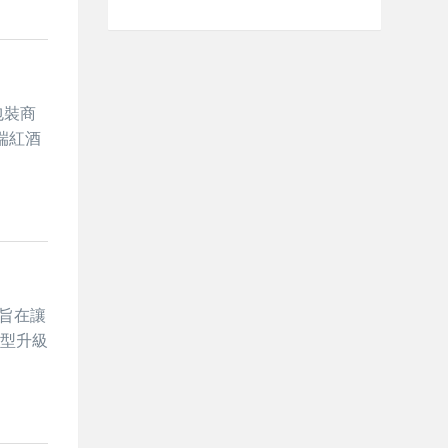
包裝商
端紅酒
動旨在讓
轉型升級