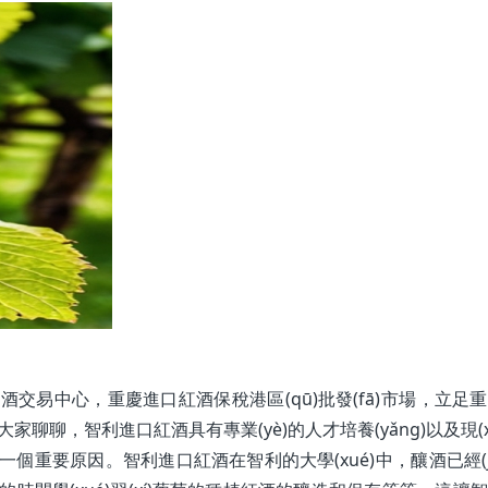
紅酒交易中心，重慶進口紅酒保稅港區(qū)批發(fā)市場，立足
編和大家聊聊，智利進口紅酒具有專業(yè)的人才培養(yǎng)以及現(x
的一個重要原因。智利進口紅酒在智利的大學(xué)中，釀酒已經(j