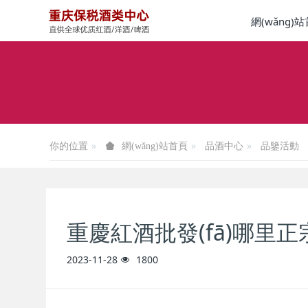
網(wǎng)
你的位置
品酒中心
品鑒活動
網(wǎng)站首頁
重慶紅酒批發(fā)哪里
2023-11-28
1800