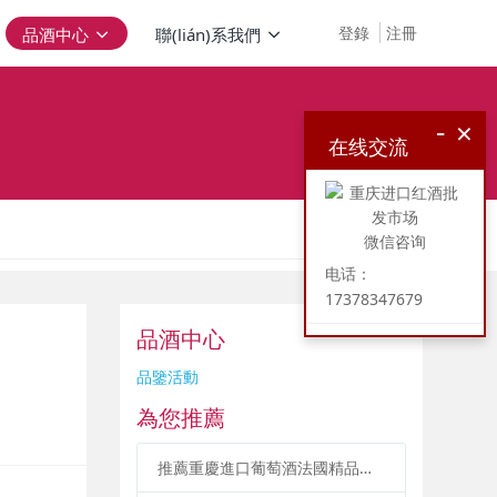
登錄
注冊
品酒中心
聯(lián)系我們
-
×
在线交流
微信咨询
电话：
17378347679
品酒中心
品鑒活動
為您推薦
推薦重慶進口葡萄酒法國精品紅酒品酒會